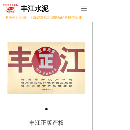
丰江水泥 
T
o
专注生产水泥、干混砂浆及水泥制品的科技型企业
g
g
l
e
n
a
v
i
g
a
t
i
o
n
丰江正版产权