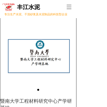
丰江水泥 
T
o
专注生产水泥、干混砂浆及水泥制品的科技型企业
g
g
l
e
n
a
v
i
g
a
t
i
o
n
暨南大学工程材料研究中心产学研