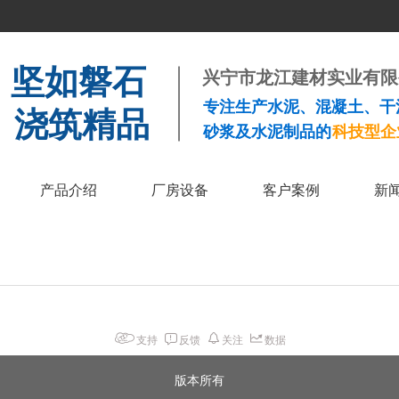
泥  坚如磐石
兴宁市龙江建材实业有限
专注生产水泥、混凝土、干
  浇筑精品
砂浆及水泥制品的
科技型企
产品介绍
厂房设备
客户案例
新
支持
反馈
关注
数据
版本所有