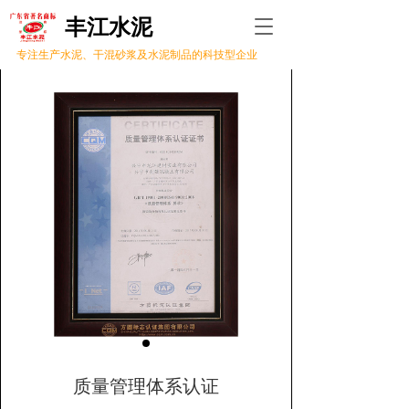
丰江水泥 
T
o
专注生产水泥、干混砂浆及水泥制品的科技型企业
g
g
l
e
n
a
v
i
g
a
t
i
o
n
质量管理体系认证