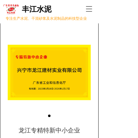
丰江水泥 
T
o
专注生产水泥、干混砂浆及水泥制品的科技型企业
g
g
l
e
n
a
v
i
g
a
t
i
o
n
龙江专精特新中小企业