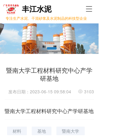
丰江水泥 
T
o
专注生产水泥、干混砂浆及水泥制品的科技型企业
g
g
l
e
n
a
v
i
暨南大学工程材料研究中心产学
g
研基地
a
t
i
发布日期：2023-06-15 09:58:04
3103
o
n
暨南大学工程材料研究中心产学研基地
材料
基地
暨南大学